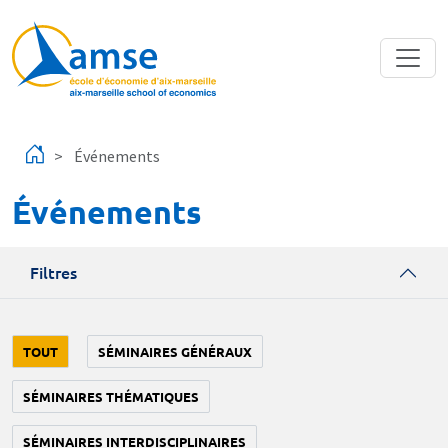
Aller au contenu principal
Événements
Événements
Filtres
TOUT
SÉMINAIRES GÉNÉRAUX
SÉMINAIRES THÉMATIQUES
SÉMINAIRES INTERDISCIPLINAIRES