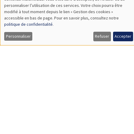
TBA
des
personnaliser l’utilisation de ces services. Votre choix pourra être
modifié à tout moment depuis le lien « Gestion des cookies »
données
accessible en bas de page. Pour en savoir plus, consultez notre
personnelles
politique de confidentialité
.
SÉMINAIRES GÉNÉRAUX
AMSE SEMINAR
et
Personnaliser
Refuser
Accepter
Îlot Bernard du Bois
Amphithéâtre
des
Lundi 9 novembre 2026
cookies
11:30 à 12:45
Amelie Schiprowski
University of Bonn
SÉMINAIRES GÉNÉRAUX
AMSE SEMINAR
Îlot Bernard du Bois
Amphithéâtre
Lundi 16 novembre 2026
11:30 à 12:45