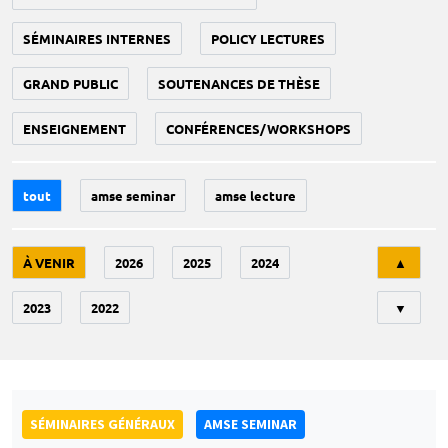
SÉMINAIRES INTERNES
POLICY LECTURES
GRAND PUBLIC
SOUTENANCES DE THÈSE
ENSEIGNEMENT
CONFÉRENCES/WORKSHOPS
tout
amse seminar
amse lecture
Tri
À VENIR
2026
2025
2024
▲
2023
2022
▼
SÉMINAIRES GÉNÉRAUX
AMSE SEMINAR