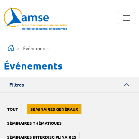
Aller au contenu principal
Événements
Événements
Filtres
TOUT
SÉMINAIRES GÉNÉRAUX
SÉMINAIRES THÉMATIQUES
SÉMINAIRES INTERDISCIPLINAIRES