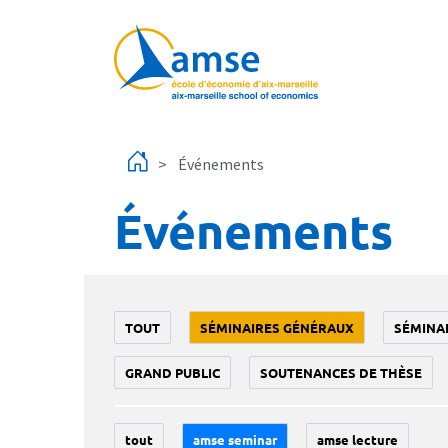
Aller au contenu principal
Événements
Événements
TOUT
SÉMINAIRES GÉNÉRAUX
SÉMINA
GRAND PUBLIC
SOUTENANCES DE THÈSE
tout
amse seminar
amse lecture