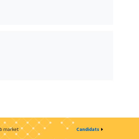
ob market
Candidats