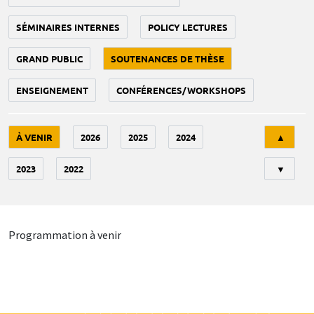
SÉMINAIRES INTERNES
POLICY LECTURES
GRAND PUBLIC
SOUTENANCES DE THÈSE
ENSEIGNEMENT
CONFÉRENCES/WORKSHOPS
Tri
À VENIR
2026
2025
2024
▲
2023
2022
▼
Programmation à venir