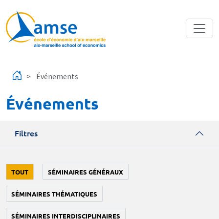
Aller au contenu principal
Événements
Événements
Filtres
TOUT
SÉMINAIRES GÉNÉRAUX
SÉMINAIRES THÉMATIQUES
SÉMINAIRES INTERDISCIPLINAIRES