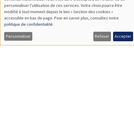
TBA
des
personnaliser l’utilisation de ces services. Votre choix pourra être
modifié à tout moment depuis le lien « Gestion des cookies »
données
accessible en bas de page. Pour en savoir plus, consultez notre
personnelles
politique de confidentialité
.
SÉMINAIRES GÉNÉRAUX
AMSE SEMINAR
et
Personnaliser
Refuser
Accepter
Îlot Bernard du Bois
Amphithéâtre
des
Lundi 9 novembre 2026
cookies
11:30 à 12:45
Amelie Schiprowski
University of Bonn
SÉMINAIRES GÉNÉRAUX
AMSE SEMINAR
Îlot Bernard du Bois
Amphithéâtre
Lundi 16 novembre 2026
11:30 à 12:45