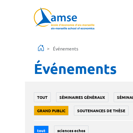
Aller au contenu principal
Événements
Événements
TOUT
SÉMINAIRES GÉNÉRAUX
SÉMINA
GRAND PUBLIC
SOUTENANCES DE THÈSE
tout
sciences echos