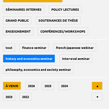
SÉMINAIRES INTERNES
POLICY LECTURES
GRAND PUBLIC
SOUTENANCES DE THÈSE
ENSEIGNEMENT
CONFÉRENCES/WORKSHOPS
tout
finance seminar
french-japanese webinar
history and economics seminar
inter-eval seminar
philosophy, economics and society seminar
Tri
À VENIR
2026
2025
2024
▲
2023
2022
▼