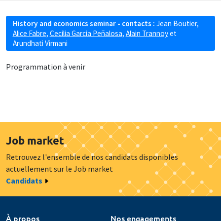
History and economics seminar - contacts :
Jean Boutier
,
Alice Fabre
,
Cecilia Garcia Peñalosa
,
Alain Trannoy
et
Arundhati Virmani
Programmation à venir
Job market
Retrouvez l'ensemble de nos candidats disponibles
actuellement sur le Job market
Candidats
À propos
Nos engagements