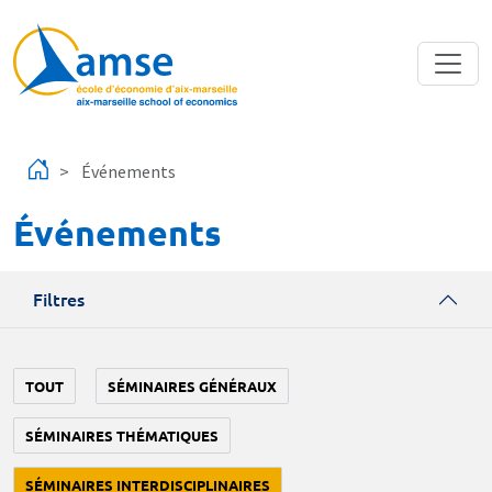
Aller au contenu principal
Événements
Événements
Filtres
TOUT
SÉMINAIRES GÉNÉRAUX
SÉMINAIRES THÉMATIQUES
SÉMINAIRES INTERDISCIPLINAIRES