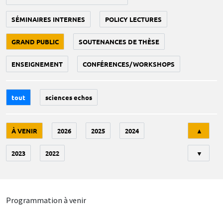
SÉMINAIRES INTERNES
POLICY LECTURES
GRAND PUBLIC
SOUTENANCES DE THÈSE
ENSEIGNEMENT
CONFÉRENCES/WORKSHOPS
tout
sciences echos
Tri
À VENIR
2026
2025
2024
▲
2023
2022
▼
Programmation à venir