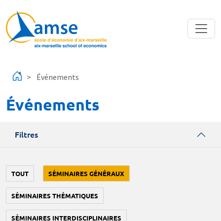
Aller au contenu principal
Événements
Événements
Filtres
TOUT
SÉMINAIRES GÉNÉRAUX
SÉMINAIRES THÉMATIQUES
SÉMINAIRES INTERDISCIPLINAIRES