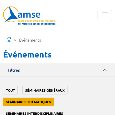
Aller au contenu principal
Événements
Événements
Filtres
TOUT
SÉMINAIRES GÉNÉRAUX
SÉMINAIRES THÉMATIQUES
SÉMINAIRES INTERDISCIPLINAIRES