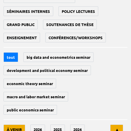
SÉMINAIRES INTERNES
POLICY LECTURES
GRAND PUBLIC
SOUTENANCES DE THÈSE
ENSEIGNEMENT
CONFÉRENCES/WORKSHOPS
tout
big data and econometrics seminar
development and political economy seminar
economic theory seminar
macro and labor market seminar
public economics seminar
Tri
À VENIR
2026
2025
2024
▲