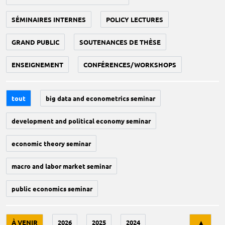
SÉMINAIRES INTERNES
POLICY LECTURES
GRAND PUBLIC
SOUTENANCES DE THÈSE
ENSEIGNEMENT
CONFÉRENCES/WORKSHOPS
tout
big data and econometrics seminar
development and political economy seminar
economic theory seminar
macro and labor market seminar
public economics seminar
Tri
À VENIR
2026
2025
2024
▲