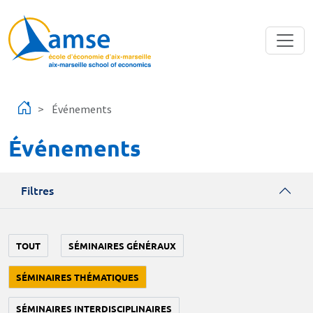
Aller au contenu principal
Événements
Événements
Filtres
TOUT
SÉMINAIRES GÉNÉRAUX
SÉMINAIRES THÉMATIQUES
SÉMINAIRES INTERDISCIPLINAIRES