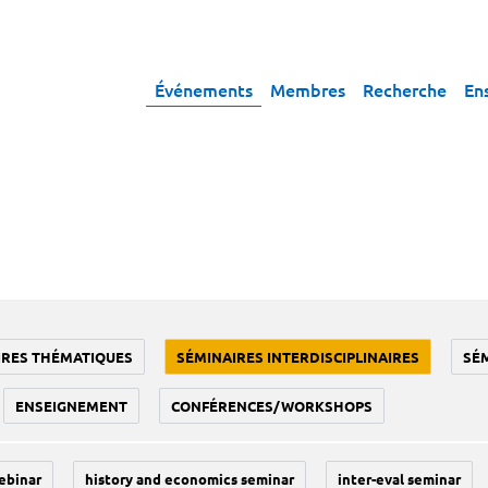
Événements
Membres
Recherche
En
IRES THÉMATIQUES
SÉMINAIRES INTERDISCIPLINAIRES
SÉ
ENSEIGNEMENT
CONFÉRENCES/WORKSHOPS
ebinar
history and economics seminar
inter-eval seminar