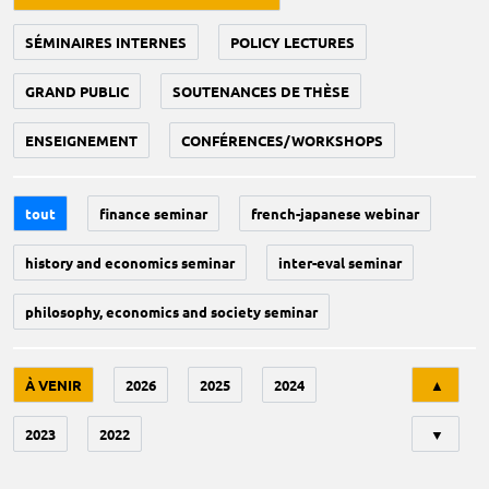
SÉMINAIRES INTERNES
POLICY LECTURES
GRAND PUBLIC
SOUTENANCES DE THÈSE
ENSEIGNEMENT
CONFÉRENCES/WORKSHOPS
tout
finance seminar
french-japanese webinar
history and economics seminar
inter-eval seminar
philosophy, economics and society seminar
Tri
À VENIR
2026
2025
2024
▲
2023
2022
▼