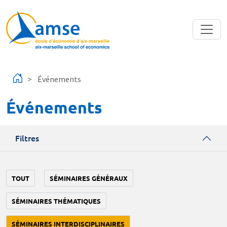
Aller au contenu principal
Événements
Événements
Filtres
TOUT
SÉMINAIRES GÉNÉRAUX
SÉMINAIRES THÉMATIQUES
SÉMINAIRES INTERDISCIPLINAIRES