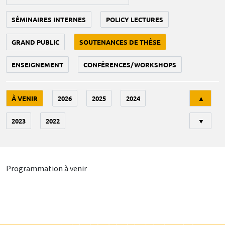
SÉMINAIRES INTERNES
POLICY LECTURES
GRAND PUBLIC
SOUTENANCES DE THÈSE
ENSEIGNEMENT
CONFÉRENCES/WORKSHOPS
Tri
À VENIR
2026
2025
2024
▲
2023
2022
▼
Programmation à venir