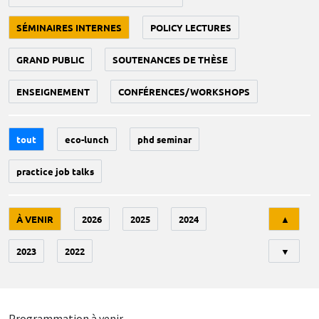
SÉMINAIRES INTERNES
POLICY LECTURES
GRAND PUBLIC
SOUTENANCES DE THÈSE
ENSEIGNEMENT
CONFÉRENCES/WORKSHOPS
tout
eco-lunch
phd seminar
practice job talks
Tri
À VENIR
2026
2025
2024
▲
2023
2022
▼
Programmation à venir