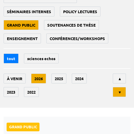
SÉMINAIRES INTERNES
POLICY LECTURES
GRAND PUBLIC
SOUTENANCES DE THÈSE
ENSEIGNEMENT
CONFÉRENCES/WORKSHOPS
tout
sciences echos
Tri
À VENIR
2026
2025
2024
▲
2023
2022
▼
GRAND PUBLIC