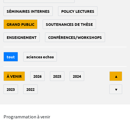
SÉMINAIRES INTERNES
POLICY LECTURES
GRAND PUBLIC
SOUTENANCES DE THÈSE
ENSEIGNEMENT
CONFÉRENCES/WORKSHOPS
tout
sciences echos
Tri
À VENIR
2026
2025
2024
▲
2023
2022
▼
Programmation à venir