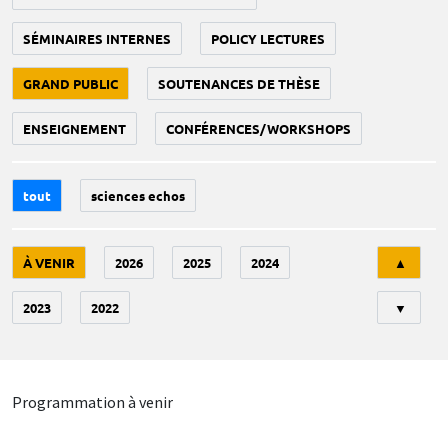
SÉMINAIRES INTERNES
POLICY LECTURES
GRAND PUBLIC
SOUTENANCES DE THÈSE
ENSEIGNEMENT
CONFÉRENCES/WORKSHOPS
tout
sciences echos
Tri
À VENIR
2026
2025
2024
▲
2023
2022
▼
Programmation à venir