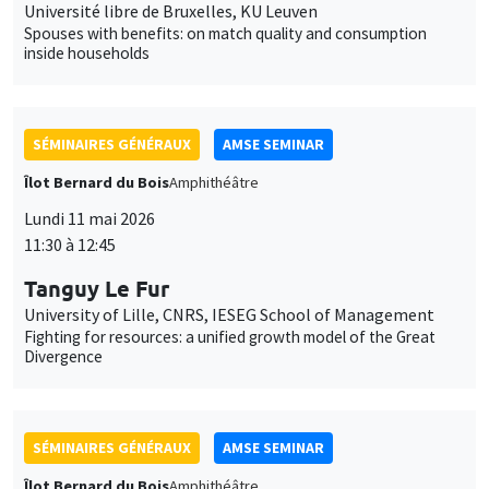
11:30 à 12:45
Tanguy Le Fur
University of Lille, CNRS, IESEG School of Management
Fighting for resources: a unified growth model of the Great
Divergence
SÉMINAIRES GÉNÉRAUX
AMSE SEMINAR
Îlot Bernard du Bois
Amphithéâtre
Lundi 1 juin 2026
11:30 à 12:45
Eve Colson-Sihra
University of Edinburgh
Feeding the Gap: Tracking Gender Differentiation Through
Food Consumption