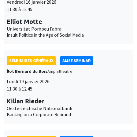
Îlot Bernard du Bois
Amphithéâtre
Lundi 19 janvier 2026
11:30 à 12:45
Kilian Rieder
Oesterreichische Nationalbank
Banking on a Corporate Rebrand
SÉMINAIRES GÉNÉRAUX
AMSE SEMINAR
Îlot Bernard du Bois
Amphithéâtre
Mercredi 21 janvier 2026
11:30 à 12:45
Elena Herold
Ifo Institute
Joint Taxation and Intra-Household Inequality: Evidence from
Same-Sex Couples