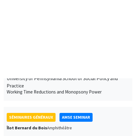
Antoine Germain
University of Pennsylvania School of Social Policy and
Practice
Working Time Reductions and Monopsony Power
SÉMINAIRES GÉNÉRAUX
AMSE SEMINAR
Îlot Bernard du Bois
Amphithéâtre
Vendredi 16 janvier 2026
11:30 à 12:45
Elliot Motte
Universitat Pompeu Fabra
Insult Politics in the Age of Social Media
SÉMINAIRES GÉNÉRAUX
AMSE SEMINAR