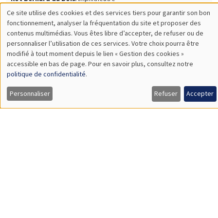
SÉMINAIRES GÉNÉRAUX
AMSE SEMINAR
Îlot Bernard du Bois
Amphithéâtre
Lundi 8 juin 2026
11:30 à 12:45
Thierry Verdier
PSE
A Political Economy Approach to State Religion and Holy Wars
Load More
Job market
Retrouvez l'ensemble de nos candidats disponibles
actuellement sur le Job market