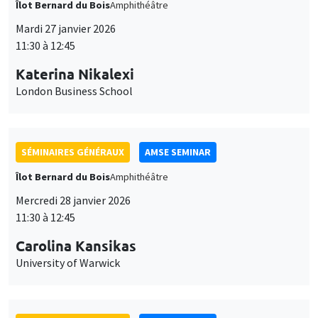
Îlot Bernard du Bois
Amphithéâtre
Mercredi 28 janvier 2026
11:30 à 12:45
Carolina Kansikas
University of Warwick
SÉMINAIRES GÉNÉRAUX
AMSE SEMINAR
Îlot Bernard du Bois
Amphithéâtre
Vendredi 30 janvier 2026
11:30 à 12:45
Shushanik Margaryan
University of Potsdam
Affirmative Action during Early Childhood:School Choice,
Academic Performance and School Satisfaction