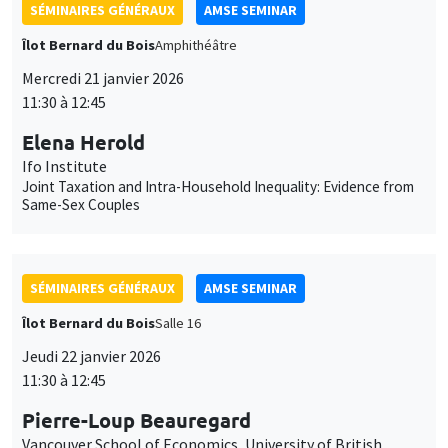
SÉMINAIRES GÉNÉRAUX
AMSE SEMINAR
Îlot Bernard du Bois
Salle 16
Jeudi 22 janvier 2026
11:30 à 12:45
Pierre-Loup Beauregard
Vancouver School of Economics, University of British
Columbia
It's About Time: Social Housing, Parental Labour Supply, and
Long-term Child Outcomes
SÉMINAIRES GÉNÉRAUX
AMSE SEMINAR
Îlot Bernard du Bois
Amphithéâtre
Lundi 26 janvier 2026