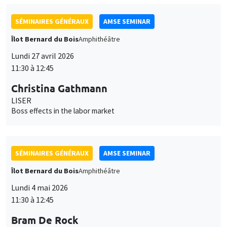
Boss effects in the labor market
SÉMINAIRES GÉNÉRAUX
AMSE SEMINAR
Îlot Bernard du Bois
Amphithéâtre
Lundi 4 mai 2026
11:30 à 12:45
Bram De Rock
Université libre de Bruxelles, KU Leuven
Spouses with benefits: on match quality and consumption
inside households
SÉMINAIRES GÉNÉRAUX
AMSE SEMINAR
Îlot Bernard du Bois
Amphithéâtre
Lundi 11 mai 2026