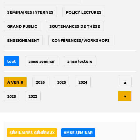
SÉMINAIRES INTERNES
POLICY LECTURES
GRAND PUBLIC
SOUTENANCES DE THÈSE
ENSEIGNEMENT
CONFÉRENCES/WORKSHOPS
tout
amse seminar
amse lecture
Tri
À VENIR
2026
2025
2024
▲
2023
2022
▼
SÉMINAIRES GÉNÉRAUX
AMSE SEMINAR