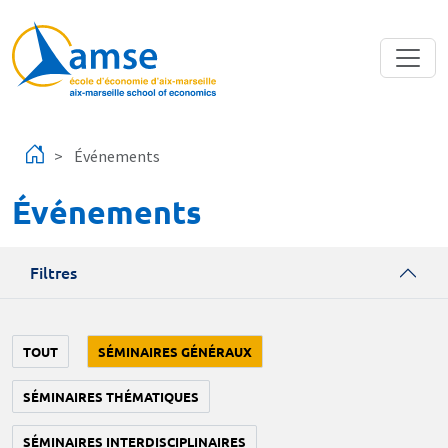
Aller au contenu principal
Événements
Événements
Filtres
TOUT
SÉMINAIRES GÉNÉRAUX
SÉMINAIRES THÉMATIQUES
SÉMINAIRES INTERDISCIPLINAIRES