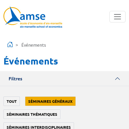
Aller au contenu principal
Événements
Événements
Filtres
TOUT
SÉMINAIRES GÉNÉRAUX
SÉMINAIRES THÉMATIQUES
SÉMINAIRES INTERDISCIPLINAIRES