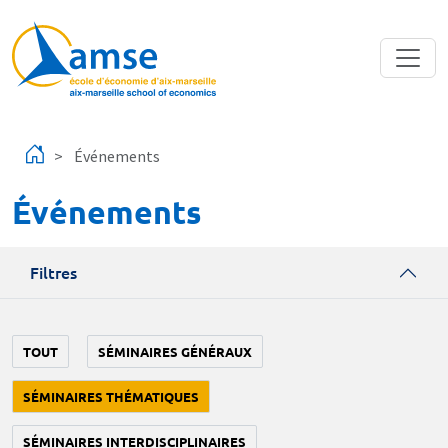
Aller au contenu principal
Événements
Événements
Filtres
TOUT
SÉMINAIRES GÉNÉRAUX
SÉMINAIRES THÉMATIQUES
SÉMINAIRES INTERDISCIPLINAIRES