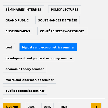
SÉMINAIRES INTERNES
POLICY LECTURES
GRAND PUBLIC
SOUTENANCES DE THÈSE
ENSEIGNEMENT
CONFÉRENCES/WORKSHOPS
tout
big data and econometrics seminar
development and political economy seminar
economic theory seminar
macro and labor market seminar
public economics seminar
Tri
À VENIR
2026
2025
2024
▲