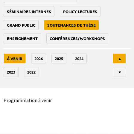
SÉMINAIRES INTERNES
POLICY LECTURES
GRAND PUBLIC
SOUTENANCES DE THÈSE
ENSEIGNEMENT
CONFÉRENCES/WORKSHOPS
Tri
À VENIR
2026
2025
2024
▲
2023
2022
▼
Programmation à venir