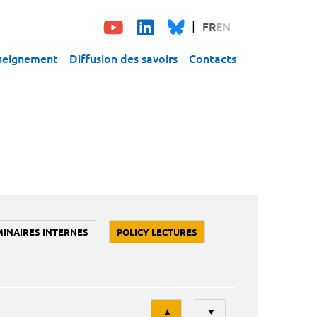
FR
EN
seignement
Diffusion des savoirs
Contacts
MINAIRES INTERNES
POLICY LECTURES
Tri
▲
▼