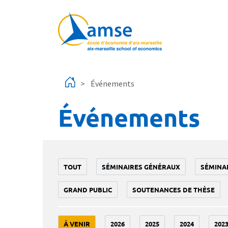
Aller au contenu principal
Événements
Événements
TOUT
SÉMINAIRES GÉNÉRAUX
SÉMINA
GRAND PUBLIC
SOUTENANCES DE THÈSE
À VENIR
2026
2025
2024
202