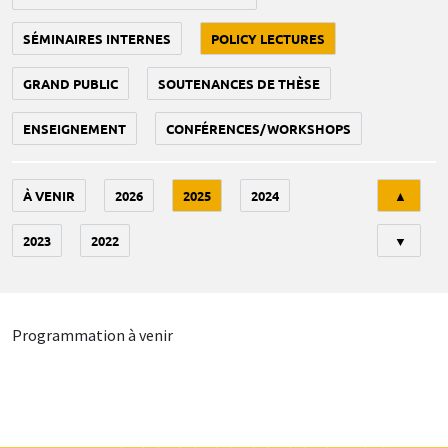
SÉMINAIRES INTERNES
POLICY LECTURES
GRAND PUBLIC
SOUTENANCES DE THÈSE
ENSEIGNEMENT
CONFÉRENCES/WORKSHOPS
Tri
À VENIR
2026
2025
2024
▲
2023
2022
▼
Programmation à venir