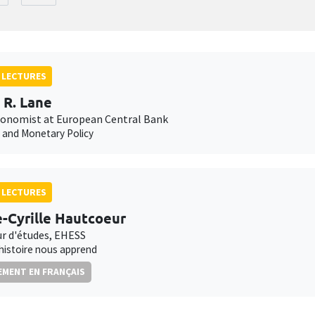
 LECTURES
p R. Lane
conomist at European Central Bank
n and Monetary Policy
 LECTURES
e-Cyrille Hautcoeur
ur d'études, EHESS
'histoire nous apprend
MENT EN FRANÇAIS