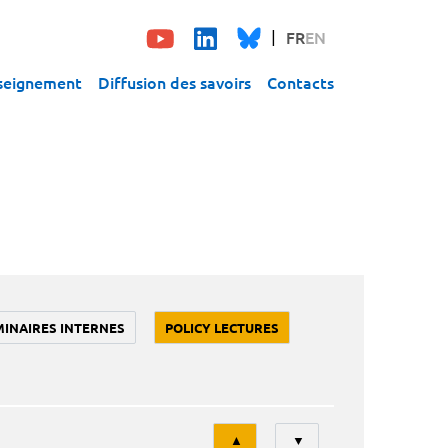
FR
EN
seignement
Diffusion des savoirs
Contacts
MINAIRES INTERNES
POLICY LECTURES
Tri
▲
▼