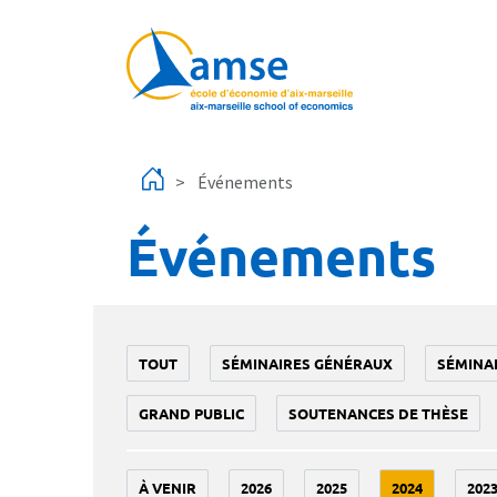
Aller au contenu principal
Événements
Événements
TOUT
SÉMINAIRES GÉNÉRAUX
SÉMINA
GRAND PUBLIC
SOUTENANCES DE THÈSE
À VENIR
2026
2025
2024
202