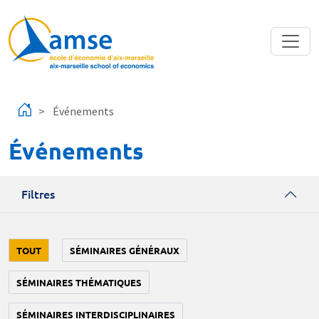
Aller au contenu principal
Événements
Événements
Filtres
TOUT
SÉMINAIRES GÉNÉRAUX
SÉMINAIRES THÉMATIQUES
SÉMINAIRES INTERDISCIPLINAIRES