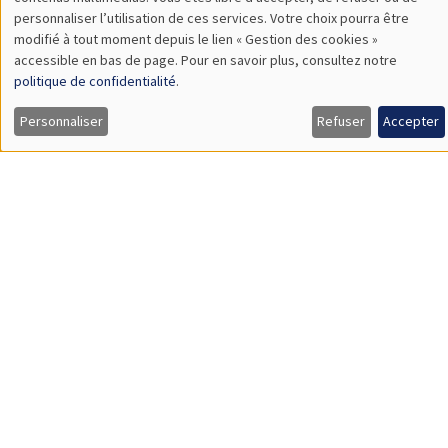
TBA
des
personnaliser l’utilisation de ces services. Votre choix pourra être
modifié à tout moment depuis le lien « Gestion des cookies »
données
accessible en bas de page. Pour en savoir plus, consultez notre
personnelles
politique de confidentialité
.
SÉMINAIRES GÉNÉRAUX
AMSE SEMINAR
et
Personnaliser
Refuser
Accepter
Îlot Bernard du Bois
Amphithéâtre
des
Lundi 9 novembre 2026
cookies
11:30 à 12:45
Amelie Schiprowski
University of Bonn
SÉMINAIRES GÉNÉRAUX
AMSE SEMINAR
Îlot Bernard du Bois
Amphithéâtre
Lundi 16 novembre 2026
11:30 à 12:45