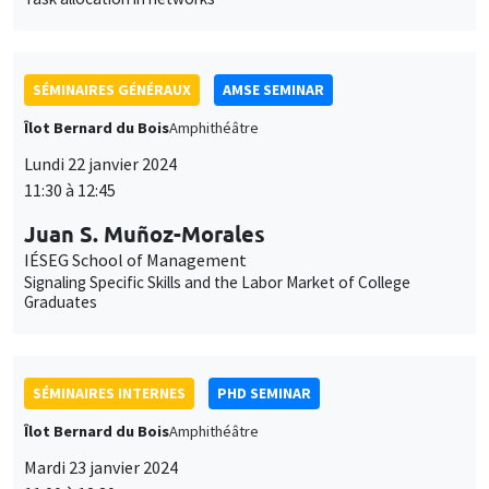
Juan S. Muñoz-Morales
IÉSEG School of Management
Signaling Specific Skills and the Labor Market of College
Graduates
SÉMINAIRES INTERNES
PHD SEMINAR
Îlot Bernard du Bois
Amphithéâtre
Mardi 23 janvier 2024
11:00 à 12:30
Lucie Giorgi*, Karine Moukaddem**
AMSE
The introduction of co-education in French elementary schools
during the 1960's*
CONFÉRENCES/WORKSHOPS