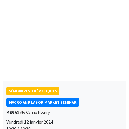
Ludwig-Maximilians-Universitat München
The Marriage Earnings Gap
SÉMINAIRES THÉMATIQUES
MACRO AND LABOR MARKET SEMINAR
MEGA
Salle Carine Nourry
Vendredi 12 janvier 2024
12:30 à 13:30
Jonathon Hazell
London School of Economics
Bonus Question: Does Flexible Incentive Pay Dampen
Unemployment Dynamics?
SÉMINAIRES INTERDISCIPLINAIRES
FINANCE SEMINAR