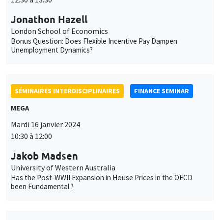
MEGA
Mardi 16 janvier 2024
10:30 à 12:00
Jakob Madsen
University of Western Australia
Has the Post-WWII Expansion in House Prices in the OECD
been Fundamental ?
SÉMINAIRES INTERNES
PHD SEMINAR
MEGA
Salle Carine Nourry
Mardi 16 janvier 2024
11:00 à 12:30
Ricardo Guzman*, Anastasiia Antonova**
AMSE