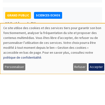
Conférence Sciences Echos : Economie de
la religion
Hervé Magnouloux
UNIQUEMENT EN FRANÇAIS
SÉMINAIRES GÉNÉRAUX
AMSE SEMINAR
Îlot Bernard du Bois
Amphithéâtre
Jeudi 1 février 2024
11:30 à 12:45
Gaia Dossi
London School of Economics
Race and the Direction of Scientific Progress
Load More