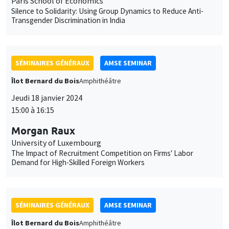
Jeudi 18 janvier 2024
15:00 à 16:15
Morgan Raux
University of Luxembourg
The Impact of Recruitment Competition on Firms' Labor
Demand for High-Skilled Foreign Workers
SÉMINAIRES GÉNÉRAUX
AMSE SEMINAR
Îlot Bernard du Bois
Amphithéâtre
Vendredi 19 janvier 2024
11:30 à 12:45
Pierre Biscaye
University of California at Berkeley
Agricultural shocks and long-term conflict risk: Evidence from
desert locust swarms