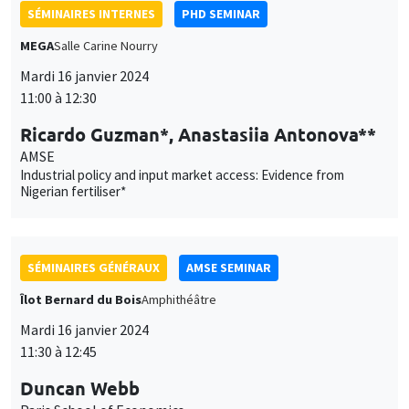
Industrial policy and input market access: Evidence from
Nigerian fertiliser*
SÉMINAIRES GÉNÉRAUX
AMSE SEMINAR
Îlot Bernard du Bois
Amphithéâtre
Mardi 16 janvier 2024
11:30 à 12:45
Duncan Webb
Paris School of Economics
Silence to Solidarity: Using Group Dynamics to Reduce Anti-
Transgender Discrimination in India
SÉMINAIRES GÉNÉRAUX
AMSE SEMINAR
Îlot Bernard du Bois
Amphithéâtre