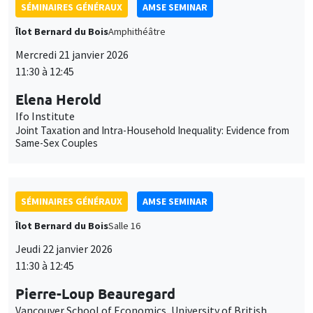
Joint Taxation and Intra-Household Inequality: Evidence from
Same-Sex Couples
SÉMINAIRES GÉNÉRAUX
AMSE SEMINAR
Îlot Bernard du Bois
Salle 16
Jeudi 22 janvier 2026
11:30 à 12:45
Pierre-Loup Beauregard
Vancouver School of Economics, University of British
Columbia
It's About Time: Social Housing, Parental Labour Supply, and
Long-term Child Outcomes
SÉMINAIRES GÉNÉRAUX
AMSE SEMINAR