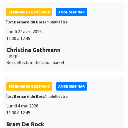
Christina Gathmann
LISER
Boss effects in the labor market
SÉMINAIRES GÉNÉRAUX
AMSE SEMINAR
Îlot Bernard du Bois
Amphithéâtre
Lundi 4 mai 2026
11:30 à 12:45
Bram De Rock
Université libre de Bruxelles, KU Leuven
Spouses with benefits: on match quality and consumption
inside households
SÉMINAIRES GÉNÉRAUX
AMSE SEMINAR
Îlot Bernard du Bois
Amphithéâtre