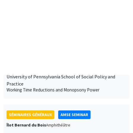
11:30 à 12:45
Antoine Germain
University of Pennsylvania School of Social Policy and
Practice
Working Time Reductions and Monopsony Power
SÉMINAIRES GÉNÉRAUX
AMSE SEMINAR
Îlot Bernard du Bois
Amphithéâtre
Vendredi 16 janvier 2026
11:30 à 12:45
Elliot Motte
Universitat Pompeu Fabra
Insult Politics in the Age of Social Media