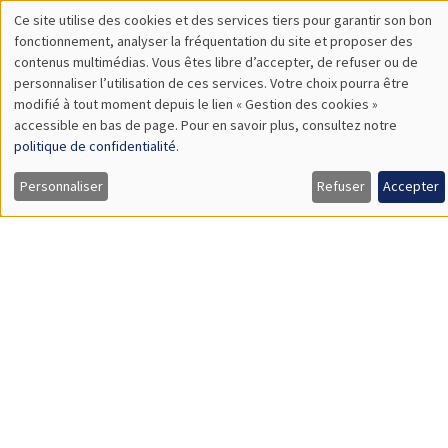
SÉMINAIRES GÉNÉRAUX
AMSE SEMINAR
Îlot Bernard du Bois
Amphithéâtre
Lundi 8 juin 2026
11:30 à 12:45
Thierry Verdier
PSE
A Political Economy Approach to State Religion and Holy Wars
Load More
Job market