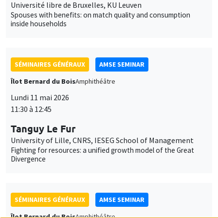
Lundi 11 mai 2026
11:30 à 12:45
Tanguy Le Fur
University of Lille, CNRS, IESEG School of Management
Fighting for resources: a unified growth model of the Great
Divergence
SÉMINAIRES GÉNÉRAUX
AMSE SEMINAR
Îlot Bernard du Bois
Amphithéâtre
Lundi 1 juin 2026
11:30 à 12:45
Eve Colson-Sihra
University of Edinburgh
Feeding the Gap: Tracking Gender Differentiation Through
Food Consumption