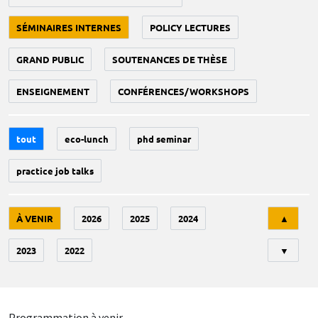
SÉMINAIRES INTERNES
POLICY LECTURES
GRAND PUBLIC
SOUTENANCES DE THÈSE
ENSEIGNEMENT
CONFÉRENCES/WORKSHOPS
tout
eco-lunch
phd seminar
practice job talks
Tri
À VENIR
2026
2025
2024
▲
2023
2022
▼
Programmation à venir