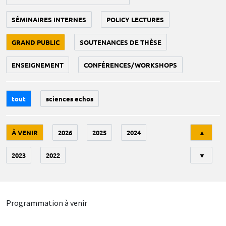
SÉMINAIRES INTERNES
POLICY LECTURES
GRAND PUBLIC
SOUTENANCES DE THÈSE
ENSEIGNEMENT
CONFÉRENCES/WORKSHOPS
tout
sciences echos
Tri
À VENIR
2026
2025
2024
▲
2023
2022
▼
Programmation à venir