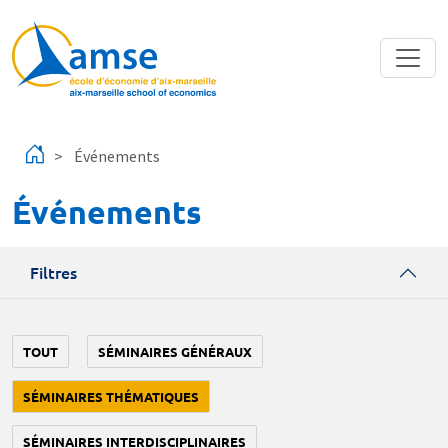
Aller au contenu principal
Événements
Événements
Filtres
TOUT
SÉMINAIRES GÉNÉRAUX
SÉMINAIRES THÉMATIQUES
SÉMINAIRES INTERDISCIPLINAIRES