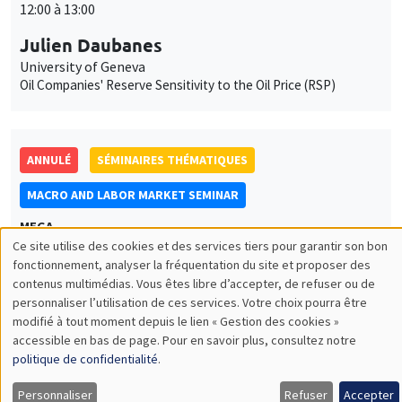
12:00 à 13:00
Julien Daubanes
University of Geneva
Oil Companies' Reserve Sensitivity to the Oil Price (RSP)
ANNULÉ
SÉMINAIRES THÉMATIQUES
MACRO AND LABOR MARKET SEMINAR
MEGA
Ce site utilise des cookies et des services tiers pour garantir son bon
Jeudi 6 avril 2023
Utilisation
fonctionnement, analyser la fréquentation du site et proposer des
10:00 à 11:00
contenus multimédias. Vous êtes libre d’accepter, de refuser ou de
des
personnaliser l’utilisation de ces services. Votre choix pourra être
Jean Imbs
modifié à tout moment depuis le lien « Gestion des cookies »
données
NYU Abu Dhabi
accessible en bas de page. Pour en savoir plus, consultez notre
Measuring openness
personnelles
politique de confidentialité
.
et
Personnaliser
Refuser
Accepter