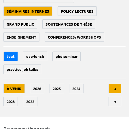
SÉMINAIRES INTERNES
POLICY LECTURES
GRAND PUBLIC
SOUTENANCES DE THÈSE
ENSEIGNEMENT
CONFÉRENCES/WORKSHOPS
tout
eco-lunch
phd seminar
practice job talks
Tri
À VENIR
2026
2025
2024
▲
2023
2022
▼
Programmation à venir