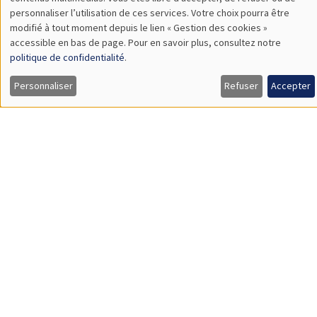
TBA
des
personnaliser l’utilisation de ces services. Votre choix pourra être
modifié à tout moment depuis le lien « Gestion des cookies »
données
accessible en bas de page. Pour en savoir plus, consultez notre
personnelles
politique de confidentialité
.
SÉMINAIRES GÉNÉRAUX
AMSE SEMINAR
et
Personnaliser
Refuser
Accepter
Îlot Bernard du Bois
Amphithéâtre
des
Lundi 9 novembre 2026
cookies
11:30 à 12:45
Amelie Schiprowski
University of Bonn
SÉMINAIRES GÉNÉRAUX
AMSE SEMINAR
Îlot Bernard du Bois
Amphithéâtre
Lundi 16 novembre 2026
11:30 à 12:45