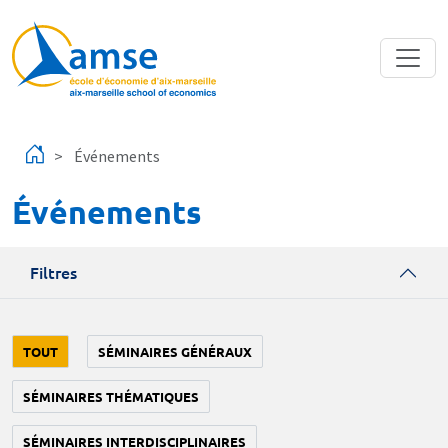
Aller au contenu principal
Événements
Événements
Filtres
TOUT
SÉMINAIRES GÉNÉRAUX
SÉMINAIRES THÉMATIQUES
SÉMINAIRES INTERDISCIPLINAIRES