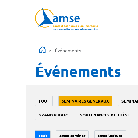
Aller au contenu principal
Événements
Événements
TOUT
SÉMINAIRES GÉNÉRAUX
SÉMINA
GRAND PUBLIC
SOUTENANCES DE THÈSE
tout
amse seminar
amse lecture