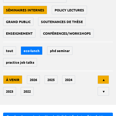
SÉMINAIRES INTERNES
POLICY LECTURES
GRAND PUBLIC
SOUTENANCES DE THÈSE
ENSEIGNEMENT
CONFÉRENCES/WORKSHOPS
tout
eco-lunch
phd seminar
practice job talks
Tri
À VENIR
2026
2025
2024
▲
2023
2022
▼