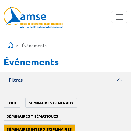
Aller au contenu principal
Événements
Événements
Filtres
TOUT
SÉMINAIRES GÉNÉRAUX
SÉMINAIRES THÉMATIQUES
SÉMINAIRES INTERDISCIPLINAIRES