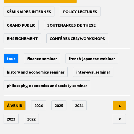
SÉMINAIRES INTERNES
POLICY LECTURES
GRAND PUBLIC
SOUTENANCES DE THÈSE
ENSEIGNEMENT
CONFÉRENCES/WORKSHOPS
tout
finance seminar
french-japanese webinar
history and economics seminar
inter-eval seminar
philosophy, economics and society seminar
Tri
À VENIR
2026
2025
2024
▲
2023
2022
▼