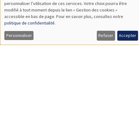
SÉMINAIRES COMMUNS
AMSE SEMINAR
DEVELOPMENT AND POLITICAL ECONOMY SEMINAR
Îlot Bernard du Bois
Amphithéâtre
Lundi 29 septembre 2025
11:30 à 12:45
Reshmaan Hussam
Harvard Business School
Household Preferences for Female Employment: A Field
Experiment in Bangladesh
Load More