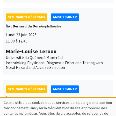
Lundi 23 juin 2025
11:30 à 12:45
Marie-Louise Leroux
Université du Québec à Montréal
Incentivizing Physicians’ Diagnostic Effort and Testing with
Moral Hazard and Adverse Selection
SÉMINAIRES GÉNÉRAUX
AMSE SEMINAR
Îlot Bernard du Bois
Salle 21
Lundi 22 septembre 2025
11:30 à 12:45
Jérôme Valette
CEPII
Hard to Starboard? How Far-Right Success Shapes Mainstream
Politics – Evidence from the Front National