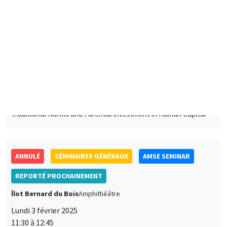
11:30 à 12:45
Gunes Gokmen
Lund University School of Economics and Management
Traditional Norms and Parental Investment in Human Capital
ANNULÉ
SÉMINAIRES GÉNÉRAUX
AMSE SEMINAR
REPORTÉ PROCHAINEMENT
Îlot Bernard du Bois
Amphithéâtre
Lundi 3 février 2025
11:30 à 12:45
Bram De Rock
Université libre de Bruxelles, KU Leuven