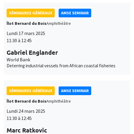
11:30 à 12:45
Gabriel Englander
World Bank
Deterring industrial vessels from African coastal fisheries
SÉMINAIRES GÉNÉRAUX
AMSE SEMINAR
Îlot Bernard du Bois
Amphithéâtre
Lundi 24 mars 2025
11:30 à 12:45
Marc Ratkovic
University of Mannheim
Large Language Models for Statistical Inference: Context
Augmentation with Applications to the Two-Sample Problem,
Regression, and Concordance