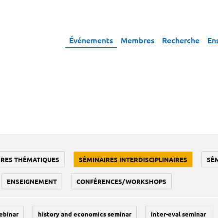
Événements
Membres
Recherche
En
IRES THÉMATIQUES
SÉMINAIRES INTERDISCIPLINAIRES
SÉ
ENSEIGNEMENT
CONFÉRENCES/WORKSHOPS
ebinar
history and economics seminar
inter-eval seminar