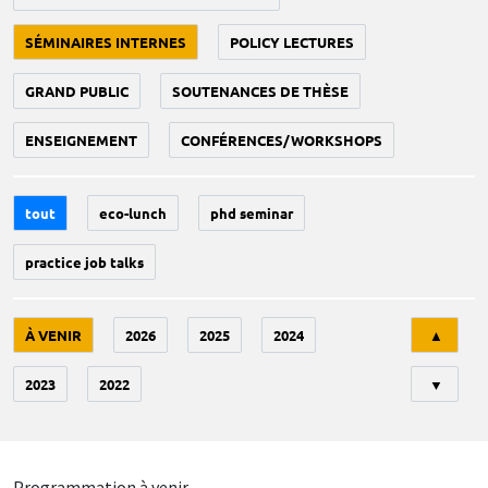
SÉMINAIRES INTERNES
POLICY LECTURES
GRAND PUBLIC
SOUTENANCES DE THÈSE
ENSEIGNEMENT
CONFÉRENCES/WORKSHOPS
tout
eco-lunch
phd seminar
practice job talks
Tri
À VENIR
2026
2025
2024
▲
2023
2022
▼
Programmation à venir