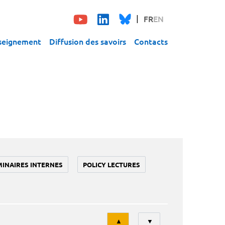
FR
EN
seignement
Diffusion des savoirs
Contacts
MINAIRES INTERNES
POLICY LECTURES
Tri
▲
▼