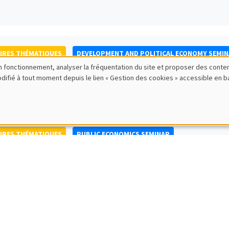
IRES THÉMATIQUES
DEVELOPMENT AND POLITICAL ECONOMY SEMI
bon fonctionnement, analyser la fréquentation du site et proposer des conte
to Nisticò
modifié à tout moment depuis le lien « Gestion des cookies » accessible en 
ty of Naples Federico II
IRES THÉMATIQUES
PUBLIC ECONOMICS SEMINAR
IRES GÉNÉRAUX
AMSE SEMINAR