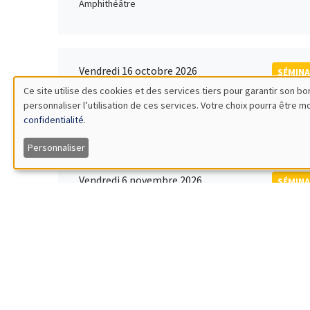
Amphithéâtre
Vendredi 16 octobre 2026
SÉMINA
11:00 à 12:15
Ce site utilise des cookies et des services tiers pour garantir son 
Rober
personnaliser l’utilisation de ces services. Votre choix pourra être 
Utilisation
MEGA
Universi
confidentialité
.
des
Personnaliser
données
Vendredi 6 novembre 2026
SÉMINA
12:00 à 13:00
TBA
personnelles
Îlot Bernard du Bois
et
des
Lundi 9 novembre 2026
SÉMINA
11:30 à 12:45