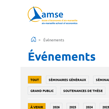
Aller au contenu principal
Événements
Événements
TOUT
SÉMINAIRES GÉNÉRAUX
SÉMINA
GRAND PUBLIC
SOUTENANCES DE THÈSE
À VENIR
2026
2025
2024
202