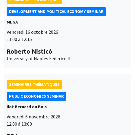
11:00 à 12:15
Roberto Nisticò
University of Naples Federico II
SÉMINAIRES THÉMATIQUES
PUBLIC ECONOMICS SEMINAR
Îlot Bernard du Bois
Vendredi 6 novembre 2026
12:00 à 13:00
TBA
Ce site utilise des cookies et des services tiers pour garantir son bon
SÉMINAIRES GÉNÉRAUX
AMSE SEMINAR
Utilisation
fonctionnement, analyser la fréquentation du site et proposer des
contenus multimédias. Vous êtes libre d’accepter, de refuser ou de
Îlot Bernard du Bois
Amphithéâtre