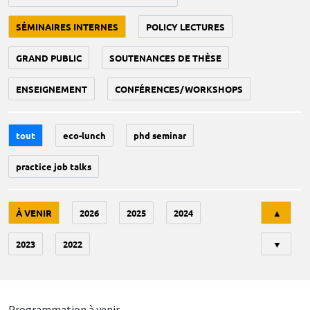
SÉMINAIRES INTERNES
POLICY LECTURES
GRAND PUBLIC
SOUTENANCES DE THÈSE
ENSEIGNEMENT
CONFÉRENCES/WORKSHOPS
tout
eco-lunch
phd seminar
practice job talks
Tri
À VENIR
2026
2025
2024
▲
2023
2022
▼
Programmation à venir