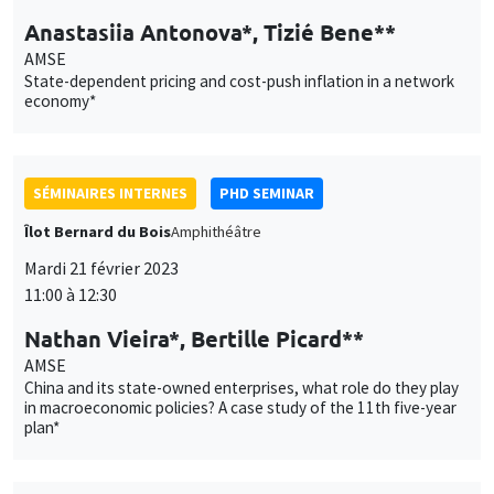
Anastasiia Antonova*, Tizié Bene**
AMSE
State-dependent pricing and cost-push inflation in a network
economy*
SÉMINAIRES INTERNES
PHD SEMINAR
Îlot Bernard du Bois
Amphithéâtre
Mardi 21 février 2023
11:00 à 12:30
Nathan Vieira*, Bertille Picard**
AMSE
China and its state-owned enterprises, what role do they play
in macroeconomic policies? A case study of the 11th five-year
plan*