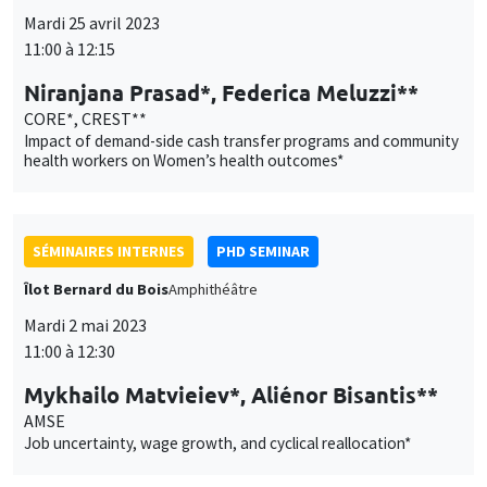
Mardi 25 avril 2023
11:00 à 12:15
Niranjana Prasad*, Federica Meluzzi**
CORE*, CREST**
Impact of demand-side cash transfer programs and community
health workers on Women’s health outcomes*
SÉMINAIRES INTERNES
PHD SEMINAR
Îlot Bernard du Bois
Amphithéâtre
Mardi 2 mai 2023
11:00 à 12:30
Mykhailo Matvieiev*, Aliénor Bisantis**
AMSE
Job uncertainty, wage growth, and cyclical reallocation*