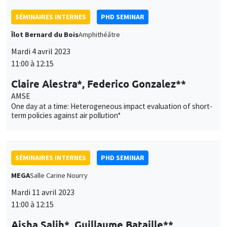
personnelles
politique de confidentialité
.
et
SÉMINAIRES INTERNES
PHD SEMINAR
Personnaliser
Refuser
Accepter
des
Îlot Bernard du Bois
Amphithéâtre
cookies
Mardi 4 avril 2023
11:00 à 12:15
Claire Alestra*, Federico Gonzalez**
AMSE
One day at a time: Heterogeneous impact evaluation of short-
term policies against air pollution*
SÉMINAIRES INTERNES
PHD SEMINAR
MEGA
Salle Carine Nourry
Mardi 11 avril 2023
11:00 à 12:15
Aisha Salih*, Guillaume Bataille**