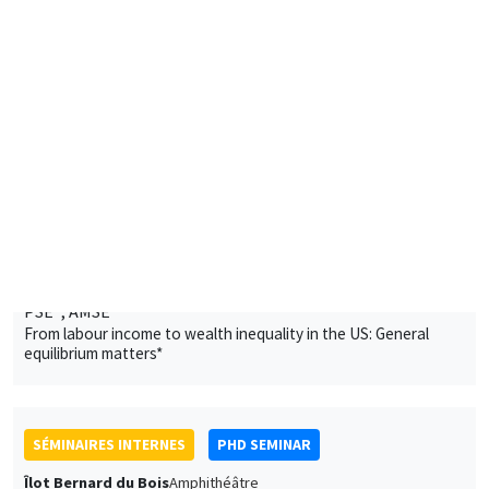
UCLouvain*, PSE**
The most important event? The long-run impact of the
dissolution of French monasteries*
SÉMINAIRES INTERNES
PHD SEMINAR
MEGA
Salle Carine Nourry
Mardi 17 janvier 2023
11:00 à 12:30
Eustache Elina*, Julien Silhol**
PSE*, AMSE**
From labour income to wealth inequality in the US: General
equilibrium matters*
SÉMINAIRES INTERNES
PHD SEMINAR
Îlot Bernard du Bois
Amphithéâtre