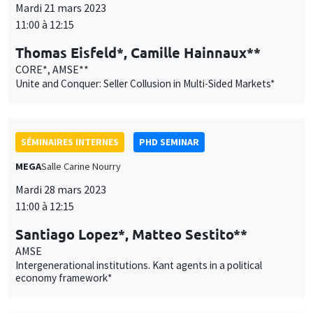
Mardi 21 mars 2023
11:00 à 12:15
Thomas Eisfeld*, Camille Hainnaux**
CORE*, AMSE**
Unite and Conquer: Seller Collusion in Multi-Sided Markets*
SÉMINAIRES INTERNES
PHD SEMINAR
MEGA
Salle Carine Nourry
Mardi 28 mars 2023
11:00 à 12:15
Ce site utilise des cookies et des services tiers pour garantir son bon
Santiago Lopez*, Matteo Sestito**
Utilisation
fonctionnement, analyser la fréquentation du site et proposer des
AMSE
contenus multimédias. Vous êtes libre d’accepter, de refuser ou de
des
Intergenerational institutions. Kant agents in a political
personnaliser l’utilisation de ces services. Votre choix pourra être
economy framework*
modifié à tout moment depuis le lien « Gestion des cookies »
données
accessible en bas de page. Pour en savoir plus, consultez notre