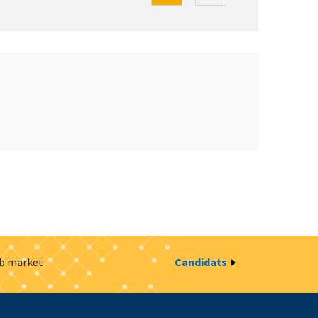
ob market
Candidats