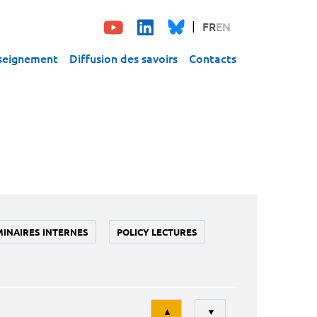
FR
EN
seignement
Diffusion des savoirs
Contacts
MINAIRES INTERNES
POLICY LECTURES
Tri
▲
▼