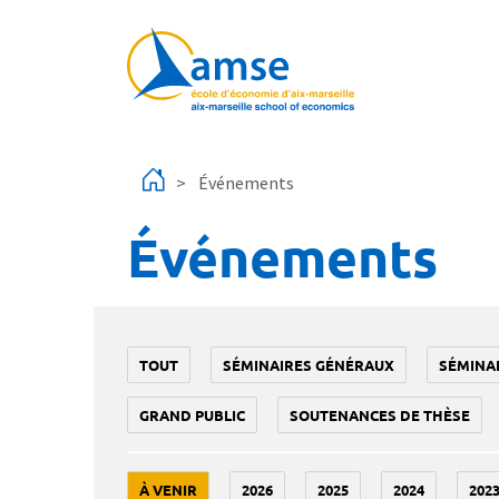
Aller au contenu principal
Événements
Événements
TOUT
SÉMINAIRES GÉNÉRAUX
SÉMINA
GRAND PUBLIC
SOUTENANCES DE THÈSE
À VENIR
2026
2025
2024
202