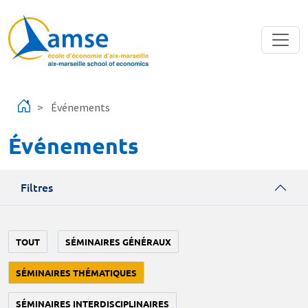
Aller au contenu principal
Événements
Événements
Filtres
TOUT
SÉMINAIRES GÉNÉRAUX
SÉMINAIRES THÉMATIQUES
SÉMINAIRES INTERDISCIPLINAIRES