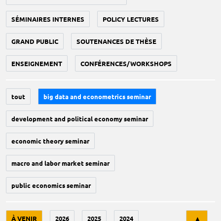
SÉMINAIRES INTERNES
POLICY LECTURES
GRAND PUBLIC
SOUTENANCES DE THÈSE
ENSEIGNEMENT
CONFÉRENCES/WORKSHOPS
tout
big data and econometrics seminar
development and political economy seminar
economic theory seminar
macro and labor market seminar
public economics seminar
Tri
À VENIR
2026
2025
2024
▲