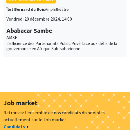
Îlot Bernard du Bois
Amphithéâtre
Vendredi 20 décembre 2024, 14:00
Ababacar Sambe
AMSE
L'efficience des Partenariats Public Privé face aux défis de la
gouvernance en Afrique Sub-saharienne
Job market
Retrouvez l'ensemble de nos candidats disponibles
Ce site utilise des cookies et des services tiers pour garantir son bon
actuellement sur le Job market
Utilisation
fonctionnement, analyser la fréquentation du site et proposer des
Candidats