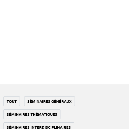
Aller au contenu principal
Événements
Événements
Filtres
TOUT
SÉMINAIRES GÉNÉRAUX
SÉMINAIRES THÉMATIQUES
SÉMINAIRES INTERDISCIPLINAIRES