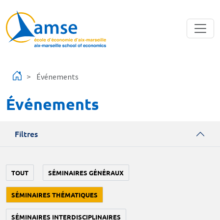
Aller au contenu principal
Événements
Événements
Filtres
TOUT
SÉMINAIRES GÉNÉRAUX
SÉMINAIRES THÉMATIQUES
SÉMINAIRES INTERDISCIPLINAIRES