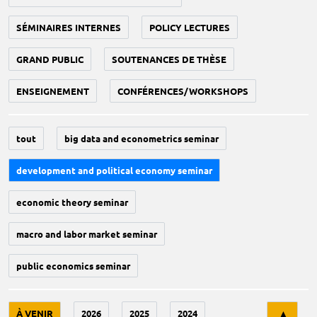
SÉMINAIRES INTERNES
POLICY LECTURES
GRAND PUBLIC
SOUTENANCES DE THÈSE
ENSEIGNEMENT
CONFÉRENCES/WORKSHOPS
tout
big data and econometrics seminar
development and political economy seminar
economic theory seminar
macro and labor market seminar
public economics seminar
Tri
À VENIR
2026
2025
2024
▲