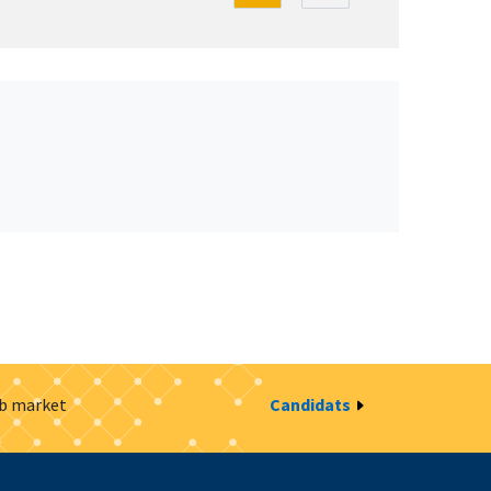
ob market
Candidats