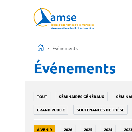
Aller au contenu principal
Événements
Événements
TOUT
SÉMINAIRES GÉNÉRAUX
SÉMINA
GRAND PUBLIC
SOUTENANCES DE THÈSE
À VENIR
2026
2025
2024
202