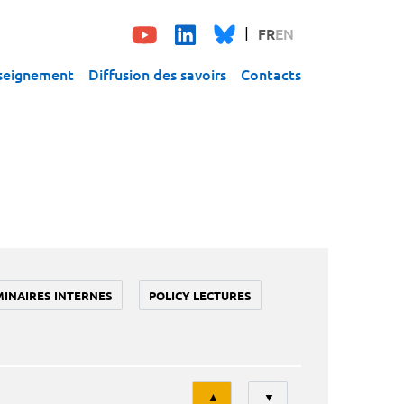
FR
EN
seignement
Diffusion des savoirs
Contacts
MINAIRES INTERNES
POLICY LECTURES
Tri
▲
▼