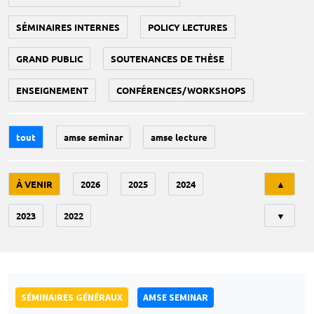
SÉMINAIRES INTERNES
POLICY LECTURES
GRAND PUBLIC
SOUTENANCES DE THÈSE
ENSEIGNEMENT
CONFÉRENCES/WORKSHOPS
tout
amse seminar
amse lecture
Tri
À VENIR
2026
2025
2024
▲
2023
2022
▼
SÉMINAIRES GÉNÉRAUX
AMSE SEMINAR