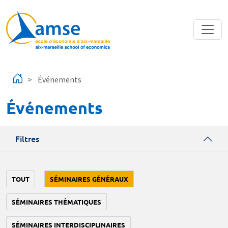
Aller au contenu principal
Événements
Événements
Filtres
TOUT
SÉMINAIRES GÉNÉRAUX
SÉMINAIRES THÉMATIQUES
SÉMINAIRES INTERDISCIPLINAIRES